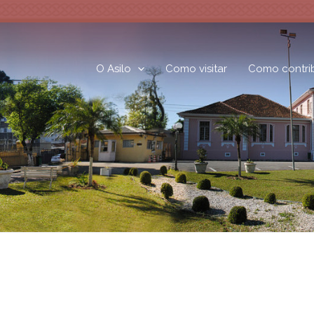
O Asilo
Como visitar
Como contrib